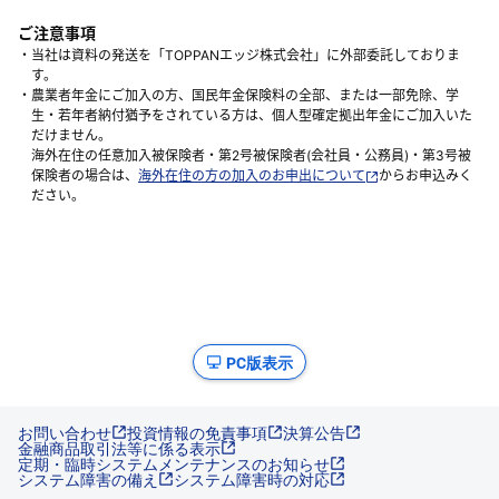
ご注意事項
・当社は資料の発送を「TOPPANエッジ株式会社」に外部委託しておりま
す。
・農業者年金にご加入の方、国民年金保険料の全部、または一部免除、学
生・若年者納付猶予をされている方は、個人型確定拠出年金にご加入いた
だけません。
海外在住の任意加入被保険者・第2号被保険者(会社員・公務員)・第3号被
保険者の場合は、
海外在住の方の加入のお申出について
からお申込みく
ださい。
PC版表示
お問い合わせ
投資情報の免責事項
決算公告
金融商品取引法等に係る表示
定期・臨時システムメンテナンスのお知らせ
システム障害の備え
システム障害時の対応