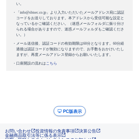
い。
・「info@sbisec.co.jp」より入力いただいたメールアドレス宛に認証
コードをお送りしております。本アドレスから受信可能な設定と
なっているかご確認ください。（迷惑メールフォルダに振り分け
られる場合がありますので、迷惑メールフォルダもご確認くださ
い。）
・メール送信後、認証コードの有効期限は60分となります。60分経
過後は認証コードが無効になりますので、お手数をおかけいたし
ますが、再度メールアドレス登録からお願いいたします。
・口座開設の流れは
こちら
PC版表示
お問い合わせ
投資情報の免責事項
決算公告
金融商品取引法等に係る表示