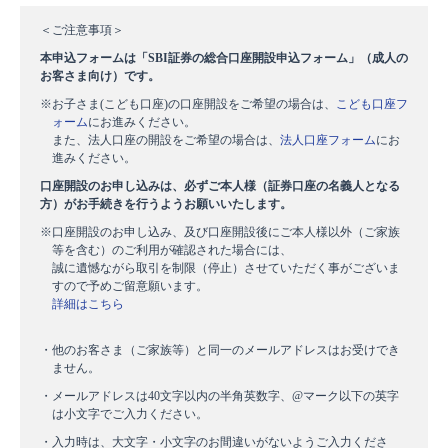
＜ご注意事項＞
本申込フォームは「SBI証券の総合口座開設申込フォーム」（成人の
お客さま向け）です。
※お子さま(こども口座)の口座開設をご希望の場合は、
こども口座フ
ォーム
にお進みください。
また、法人口座の開設をご希望の場合は、
法人口座フォーム
にお
進みください。
口座開設のお申し込みは、必ずご本人様（証券口座の名義人となる
方）がお手続きを行うようお願いいたします。
※口座開設のお申し込み、及び口座開設後にご本人様以外（ご家族
等を含む）のご利用が確認された場合には、
誠に遺憾ながら取引を制限（停止）させていただく事がございま
すので予めご留意願います。
詳細はこちら
・他のお客さま（ご家族等）と同一のメールアドレスはお受けでき
ません。
・メールアドレスは40文字以内の半角英数字、@マーク以下の英字
は小文字でご入力ください。
・入力時は、大文字・小文字のお間違いがないようご入力くださ