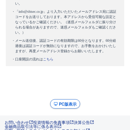
い。
・「info@sbisec.co.jp」より入力いただいたメールアドレス宛に認証
コードをお送りしております。本アドレスから受信可能な設定と
なっているかご確認ください。（迷惑メールフォルダに振り分け
られる場合がありますので、迷惑メールフォルダもご確認くださ
い。）
・メール送信後、認証コードの有効期限は60分となります。60分経
過後は認証コードが無効になりますので、お手数をおかけいたし
ますが、再度メールアドレス登録からお願いいたします。
・口座開設の流れは
こちら
PC版表示
お問い合わせ
投資情報の免責事項
決算公告
金融商品取引法等に係る表示