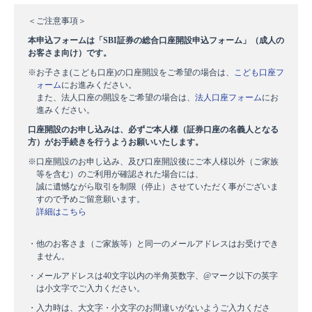
＜ご注意事項＞
本申込フォームは「SBI証券の総合口座開設申込フォーム」（成人の
お客さま向け）です。
※お子さま(こども口座)の口座開設をご希望の場合は、
こども口座フ
ォーム
にお進みください。
また、法人口座の開設をご希望の場合は、
法人口座フォーム
にお
進みください。
口座開設のお申し込みは、必ずご本人様（証券口座の名義人となる
方）がお手続きを行うようお願いいたします。
※口座開設のお申し込み、及び口座開設後にご本人様以外（ご家族
等を含む）のご利用が確認された場合には、
誠に遺憾ながら取引を制限（停止）させていただく事がございま
すので予めご留意願います。
詳細はこちら
・他のお客さま（ご家族等）と同一のメールアドレスはお受けでき
ません。
・メールアドレスは40文字以内の半角英数字、@マーク以下の英字
は小文字でご入力ください。
・入力時は、大文字・小文字のお間違いがないようご入力くださ