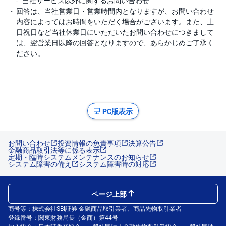
当社サービス以外に関するお問い合わせ
E
M
W
回答は、当社営業日・営業時間内となりますが、お問い合わせ
M
F
内容によってはお時間をいただく場合がございます。また、土
日祝日など当社休業日にいただいたお問い合わせにつきまして
取
は、翌営業日以降の回答となりますので、あらかじめご了承く
引
ださい。
所
C
F
D(
く
り
っ
く
PC版表示
株
3
6
5)
お問い合わせ
投資情報の免責事項
決算公告
金融商品取引法等に係る表示
定期・臨時システムメンテナンスのお知らせ
店
システム障害の備え
頭
システム障害時の対応
C
F
D
ページ上部
S
商号等：株式会社SBI証券 金融商品取引業者、商品先物取引業者
T(
登録番号：関東財務局長（金商）第44号
セ