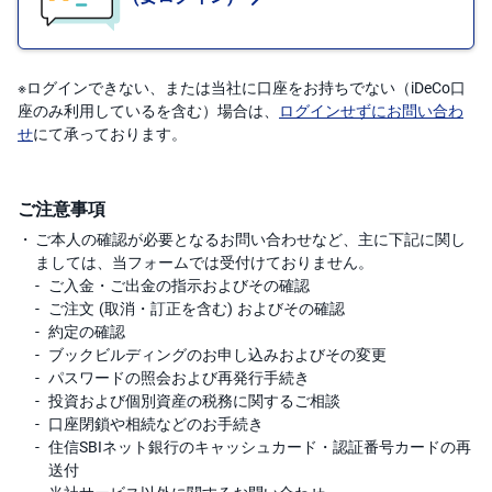
先
物
・
※ログインできない、または当社に口座をお持ちでない（iDeCo口
オ
プ
座のみ利用しているを含む）場合は、
ログインせずにお問い合わ
シ
せ
にて承っております。
ョ
ン
商
ご注意事項
品
先
ご本人の確認が必要となるお問い合わせなど、主に下記に関し
物
ましては、当フォームでは受付けておりません。
ご入金・ご出金の指示およびその確認
金
ご注文 (取消・訂正を含む) およびその確認
・
銀
約定の確認
・
ブックビルディングのお申し込みおよびその変更
プ
ラ
パスワードの照会および再発行手続き
チ
投資および個別資産の税務に関するご相談
ナ
口座閉鎖や相続などのお手続き
住信SBIネット銀行のキャッシュカード・認証番号カードの再
外
送付
貨
建
N