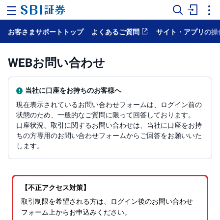
お客さまサポートトップ
よくあるご質問
サイト・アプリの操
ホ
ー
ム
WEBお問い合わせ
マ
ー
ケ
当社に口座をお持ちのお客様へ
ッ
ト
現在表示されているお問い合わせフォームは、ログイン前の
状態のため、一般的なご質問に限って回答しております。
口座状況、取引に関するお問い合わせは、当社に口座をお持
NISA
ちの方専用のお問い合わせフォームからご回答をお願いいた
します。
国
内
株
式
外
国
株
式